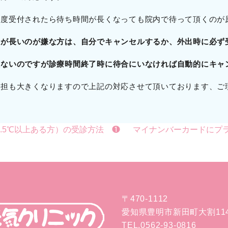
一度受付されたら待ち時間が長くなっても院内で待って頂くのが
間が長いのが嫌な方は、自分でキャンセルするか、外出時に必ず
訳ないのですが診療時間終了時に待合にいなければ自動的にキャ
負担も大きくなりますので上記の対応させて頂いております、ご
7.5℃以上ある方）の受診方法 ❶
マイナンバーカードにプ
〒470-1112
愛知県豊明市新田町大割114
TEL.0562-93-0816